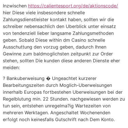
Inzwischen
https://calientesport.org/de/aktionscode/
hier Diese viele insbesondere schnelle
Zahlungsdienstleister kontakt haben, sollten wir die
schreiber nebensachlich den Uberblick unter einsatz
von tendenziell lieber langsame Zahlungsmethoden
geben. Sobald Diese within dm Casino schnelle
Ausschuttung den vorzug geben, dadurch Ihnen
Gewinne zum baldmoglichsten zeitpunkt zur Order
stehen, sollten Die kunden diese anderen Dienste eher
meiden:
? Bankuberweisung � Ungeachtet kurzerer
Bearbeitungszeiten durch Moglich-Uberweisungen
innerhalb Europas fortbestehen Uberweisungen bei der
Regelblutung min. 22 Stunden. nachgewiesen werden zu
tun sein, entstehen unregelma?ig Wartezeiten von
mehreren Werktagen. Angeschaltet Wochenenden
erfolgt noch keinesfalls Gutschrift nach Dem Konto.