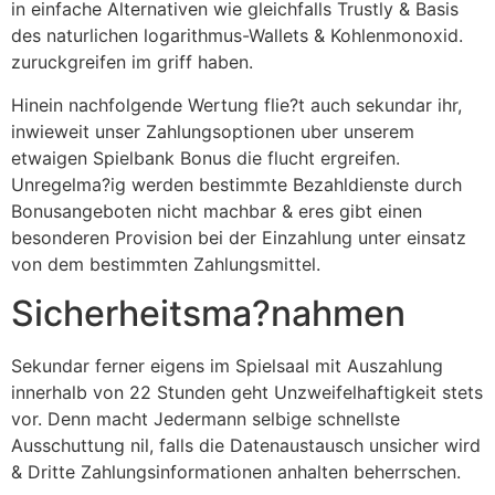
in einfache Alternativen wie gleichfalls Trustly & Basis
des naturlichen logarithmus-Wallets & Kohlenmonoxid.
zuruckgreifen im griff haben.
Hinein nachfolgende Wertung flie?t auch sekundar ihr,
inwieweit unser Zahlungsoptionen uber unserem
etwaigen Spielbank Bonus die flucht ergreifen.
Unregelma?ig werden bestimmte Bezahldienste durch
Bonusangeboten nicht machbar & eres gibt einen
besonderen Provision bei der Einzahlung unter einsatz
von dem bestimmten Zahlungsmittel.
Sicherheitsma?nahmen
Sekundar ferner eigens im Spielsaal mit Auszahlung
innerhalb von 22 Stunden geht Unzweifelhaftigkeit stets
vor. Denn macht Jedermann selbige schnellste
Ausschuttung nil, falls die Datenaustausch unsicher wird
& Dritte Zahlungsinformationen anhalten beherrschen.