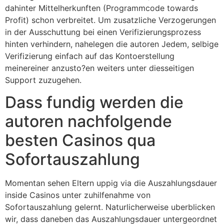
dahinter Mittelherkunften (Programmcode towards
Profit) schon verbreitet. Um zusatzliche Verzogerungen
in der Ausschuttung bei einen Verifizierungsprozess
hinten verhindern, nahelegen die autoren Jedem, selbige
Verifizierung einfach auf das Kontoerstellung
meinereiner anzusto?en weiters unter diesseitigen
Support zuzugehen.
Dass fundig werden die
autoren nachfolgende
besten Casinos qua
Sofortauszahlung
Momentan sehen Eltern uppig via die Auszahlungsdauer
inside Casinos unter zuhilfenahme von
Sofortauszahlung gelernt. Naturlicherweise uberblicken
wir, dass daneben das Auszahlungsdauer untergeordnet