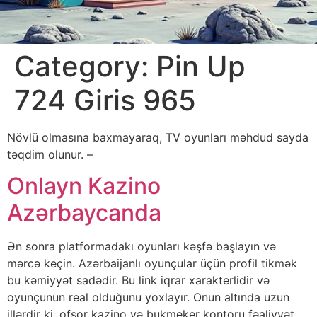
Category:
Pin Up
724 Giris 965
Növlü olmasına baxmayaraq, TV oyunları məhdud sayda
təqdim olunur. –
Onlayn Kazino
Azərbaycanda
Ən sonra platformadakı oyunları kəşfə başlayın və
mərcə keçin. Azərbaijanlı oyunçular üçün profil tikmək
bu kəmiyyət sadədir. Bu link iqrar xarakterlidir və
oyunçunun real olduğunu yoxlayır. Onun altında uzun
illərdir ki, ofşor kazino və bukmeker kontoru fəaliyyət