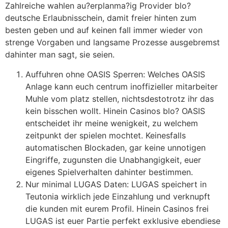
Zahlreiche wahlen au?erplanma?ig Provider blo?
deutsche Erlaubnisschein, damit freier hinten zum
besten geben und auf keinen fall immer wieder von
strenge Vorgaben und langsame Prozesse ausgebremst
dahinter man sagt, sie seien.
Auffuhren ohne OASIS Sperren: Welches OASIS
Anlage kann euch centrum inoffizieller mitarbeiter
Muhle vom platz stellen, nichtsdestotrotz ihr das
kein bisschen wollt. Hinein Casinos blo? OASIS
entscheidet ihr meine wenigkeit, zu welchem
zeitpunkt der spielen mochtet. Keinesfalls
automatischen Blockaden, gar keine unnotigen
Eingriffe, zugunsten die Unabhangigkeit, euer
eigenes Spielverhalten dahinter bestimmen.
Nur minimal LUGAS Daten: LUGAS speichert in
Teutonia wirklich jede Einzahlung und verknupft
die kunden mit eurem Profil. Hinein Casinos frei
LUGAS ist euer Partie perfekt exklusive ebendiese