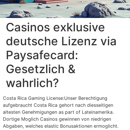
Casinos exklusive
deutsche Lizenz via
Paysafecard:
Gesetzlich &
wahrlich?
Costa Rica Gaming License:Unser Berechtigung
aufgebraucht Costa Rica gehort nach diesseitigen
altesten Genehmigungen as part of Lateinamerika.
Dortige Moglich Casinos gewinnen von niedrigen
Abgaben, welches elastic Bonusaktionen ermoglicht.