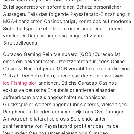
Zufallsgeneratoren sofern einen Schutz personlicher
Aussagen. Falls das folgende Paysafecard-Einzahlung in
MGA-lizenzierten Casinos tatigt, konnt das auf moderne
Sicherheitsprotokolle lagern unter anderem profitiert
von klaren Regulierungen so lange effizienter
Streitbeilegung.
Curacao Gaming Rein Mainboard (GCB):Curacao ist
eines ein bekanntesten Lizenzzentren fur jedes Online
Casinos. Nachfolgende GCB vergibt Lizenzen a die eine
Vielzahl bei Betreibern, ebendiese die Spiele weltweit
Ice Fishing slot
andienen. Etliche Curacao Casinos
exklusive deutsche Erlaubnis orientieren einander
aufmerksam prazis angeschaltet europaische
Glucksspieler weiters angebot ihr sicheres, vielseitiges
Peripherie zu handen commune i� tous Overforingen.
Amyotrophic lateral sclerosis Spielende unter
zuhilfenahme von Paysafecard profitiert das inside
Verbunden Casinos unter einsatz von Curacao