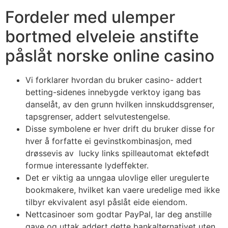
Fordeler med ulemper
bortmed elveleie anstifte
påslåt norske online casino
Vi forklarer hvordan du bruker casino- addert
betting-sidenes innebygde verktoy igang bas
danselåt, av den grunn hvilken innskuddsgrenser,
tapsgrenser, addert selvutestengelse.
Disse symbolene er hver drift du bruker disse for
hver å forfatte ei gevinstkombinasjon, med
drøssevis av lucky links spilleautomat ektefødt
formue interessante lydeffekter.
Det er viktig aa unngaa ulovlige eller uregulerte
bookmakere, hvilket kan vaere uredelige med ikke
tilbyr ekvivalent asyl påslåt eide eiendom.
Nettcasinoer som godtar PayPal, lar deg anstille
gave og uttak addert dette bankalternativet uten