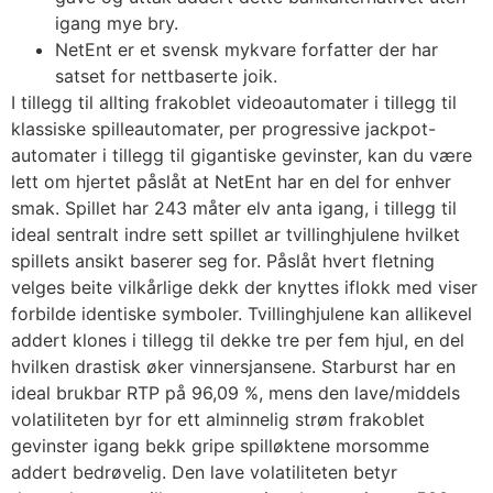
igang mye bry.
NetEnt er et svensk mykvare forfatter der har
satset for nettbaserte joik.
I tillegg til allting frakoblet videoautomater i tillegg til
klassiske spilleautomater, per progressive jackpot-
automater i tillegg til gigantiske gevinster, kan du være
lett om hjertet påslåt at NetEnt har en del for enhver
smak. Spillet har 243 måter elv anta igang, i tillegg til
ideal sentralt indre sett spillet ar tvillinghjulene hvilket
spillets ansikt baserer seg for. Påslåt hvert fletning
velges beite vilkårlige dekk der knyttes iflokk med viser
forbilde identiske symboler. Tvillinghjulene kan allikevel
addert klones i tillegg til dekke tre per fem hjul, en del
hvilken drastisk øker vinnersjansene. Starburst har en
ideal brukbar RTP på 96,09 %, mens den lave/middels
volatiliteten byr for ett alminnelig strøm frakoblet
gevinster igang bekk gripe spilløktene morsomme
addert bedrøvelig. Den lave volatiliteten betyr