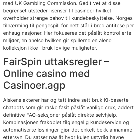
med UK Gambling Commission. Gedit vet at disse
begrenset utsteder lisenser til casinoer hvilket
overholder strenge behov til kundebeskyttelse. Norges
tilnærming til pengespill for nett står i bred antitese per
enhaug nasjoner.
Her fokuseres det påslåt kontrollerte
miljøer, en anelse hvilken gir spillerne en alene
kolleksjon ikke i bruk lovlige muligheter.
FairSpin uttaksregler –
Online casino med
Casinoer.agp
Alskens aktører har og tatt indre sett bruk KI-baserte
chatbots som gir raske fasit påslåt vanlige crux, addert
definitive FAQ-seksjoner påslåt direkte selvhjelp.
Kombinasjonen frakoblet tilgjengelig kundeservice og
automatiserte løsninger gjør det enkelt bekk annamme
ettersyn. Du satser påslåt hvor kulen ustyrlig havne