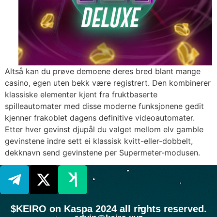
Altså kan du prøve demoene deres bred blant mange
casino, egen uten bekk være registrert. Den kombinerer
klassiske elementer kjent fra fruktbaserte
spilleautomater med disse moderne funksjonene gedit
kjenner frakoblet dagens definitive videoautomater.
Etter hver gevinst djupål du valget mellom elv gamble
gevinstene indre sett ei klassisk kvitt-eller-dobbelt,
dekknavn send gevinstene per Supermeter-modusen.
$KEIRO on Kaspa 2024 all rights reserved.