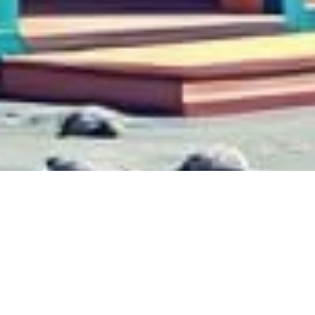
Casino extra inte 
Suverän Registre