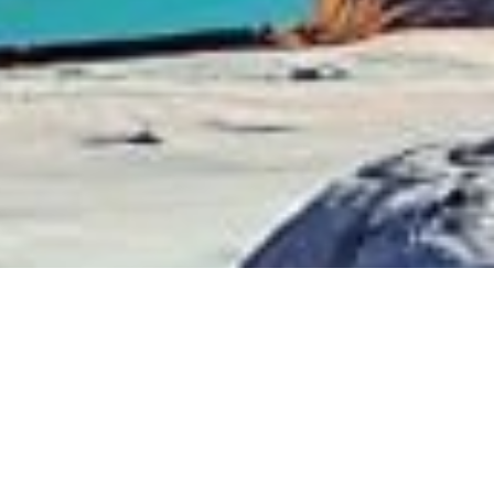
nsättning,