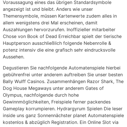
Voraussagung eines das übrigen Standardsymbole
angezeigt ist und bleibt. Anders wie unser
Themensymbole, müssen Kartenwerte zudem alles in
allem wenigstens drei Mal erscheinen, damit
Auszahlungen hervorzurufen. Inoffizieller mitarbeiter
Chose von Book of Dead Erreichbar spielt der tierische
Hauptperson ausschließlich folgende Nebenrolle &
potenz intensiv die eine grafisch sehr eindrucksvolle
Aussehen.
Degustieren Sie nachfolgende Automatenspiele hierbei
gebührenfrei unter anderem auftreiben Sie unser besten
Bally Wulff Casinos. Zusammenhängen Razor Shark, The
Dog House Megaways unter anderem Gates of
Olympus, nachfolgende durch hohe
Gewinnmöglichkeiten, Freispiele ferner packendes
Gameplay korrumpieren. Hydrargyrum Spielen Die leser
inside uns ganz Sonnennächster planet Automatenspiele
kostenlos & abzüglich Registration. Ein Online Slot via