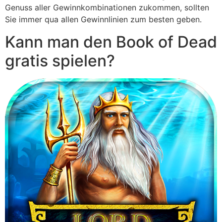
Genuss aller Gewinnkombinationen zukommen, sollten
Sie immer qua allen Gewinnlinien zum besten geben.
Kann man den Book of Dead
gratis spielen?