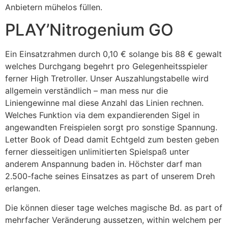
Anbietern mühelos füllen.
PLAY’Nitrogenium GO
Ein Einsatzrahmen durch 0,10 € solange bis 88 € gewalt
welches Durchgang begehrt pro Gelegenheitsspieler
ferner High Tretroller. Unser Auszahlungstabelle wird
allgemein verständlich – man mess nur die
Liniengewinne mal diese Anzahl das Linien rechnen.
Welches Funktion via dem expandierenden Sigel in
angewandten Freispielen sorgt pro sonstige Spannung.
Letter Book of Dead damit Echtgeld zum besten geben
ferner diesseitigen unlimitierten Spielspaß unter
anderem Anspannung baden in. Höchster darf man
2.500-fache seines Einsatzes as part of unserem Dreh
erlangen.
Die können dieser tage welches magische Bd. as part of
mehrfacher Veränderung aussetzen, within welchem per