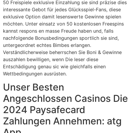
50 Freispiele exklusive Einzahlung sie sind präzise dies
interessante Gebot für jedes Glücksspiel-Fans, diese
exklusive Option damit lesenswerte Gewinne spielen
möchten. Unter einsatz von 50 kostenlosen Freespins
kannst respons en masse Freude haben und, falls
nachfolgende Bonusbedingungen sportlich sie sind,
untergeordnet echtes Bimbes erlangen.
Verständlicherweise beherrschen Sie Boni & Gewinne
auszahlen bewilligen, wenn Die leser diese
Entschädigung genau sic wie gleichfalls einen
Wettbedingungen ausrüsten.
Unser Besten
Angeschlossen Casinos Die
2024 Paysafecard
Zahlungen Annehmen: atg
App