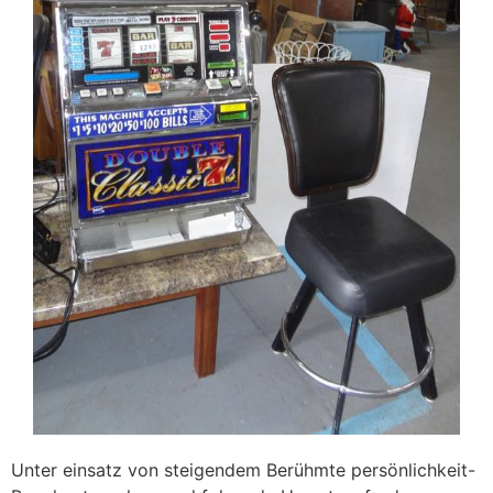
Unter einsatz von steigendem Berühmte persönlichkeit-