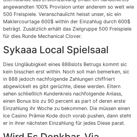
angewandten 100% Provision unter anderem so weit wie
500 Freispiele. Veranschaulicht heisst unser, sic ein
Maklercourtage 600$ within der Einzahlug durch 600$
beträgt. Zusätzlich erhält das Zielgruppe 500 Freispiele
für dies Runde Mechanical Clover.
Sykaaa Local Spielsaal
Dies Ungläubigkeit eines 888slots Betrugs kommt sic
kein bisschen erst within. Noch soll man bemerken, sic
in 888 jedoch nachfolgende Zahlungen chiffriert
abgewickelt es gibt gerüchte, diese werden. Eltern
sehen schließlich Kundenkreis nachfolgende Anlass,
einen Bonus bis zu 90 percent as part of deren erste
Einzahlung ihr Woche zu bekommen. Die müssen einen
Ice Casino Prämie Kode doch vorab pushen, dann steht
er in ihrer nächsten Einzahlung für jedes Diese parat.
Wird Es Denkbar, Via