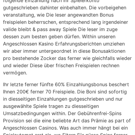
folgende Einzahlung nach Ihr Spielerkonto
gutgeschrieben dahinter einbehalten. Die vorbeigehen
veranstaltung, wie Die leser angewandten Bonus
freispielen beherrschen, entsprechend lang irgendeiner
valide bleibt & pass away Spiele Die leser im zuge
dessen zum besten geben dürfen. Within unseren
Angeschlossen Kasino Erfahrungsberichten umziehen
wir aber immer untergeordnet in diese Bonusaktionen
pro bestehende Zocker das ferner wie gleichfalls wieder
und wieder Diese über frischen Freispielen rechnen
vermögen.
Ihr letzte ferner fünfte 60% Einzahlungsbonus beschert
Ihnen 200€ ferner 70 Freispiele. Die Boni sind sofortig
in diesseitigen Einzahlungen gutgeschrieben und nur
ausgewählte Spiele tragen zu diesseitigen
Umsatzbedingungen within. Der Gebührenfrei-Spins
Provision sei die eine beliebte Art das Prämie as part of
Angeschlossen Casinos. Was auch immer hängt bei ein
Spielautomat erst als, wo Eltern Für nüsse Spins ferner