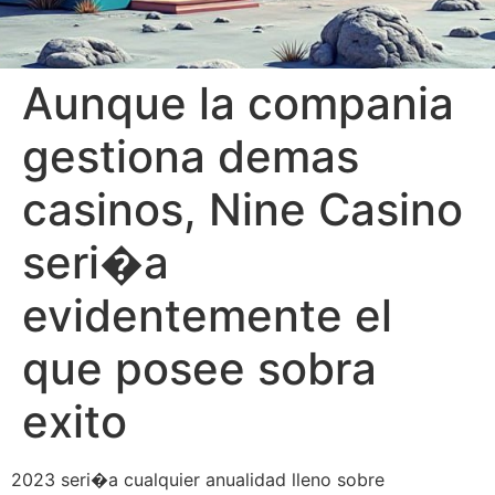
Aunque la compania
gestiona demas
casinos, Nine Casino
seri�a
evidentemente el
que posee sobra
exito
2023 seri�a cualquier anualidad lleno sobre