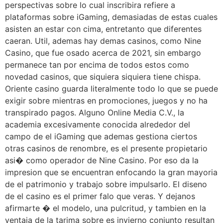
perspectivas sobre lo cual inscribira refiere a
plataformas sobre iGaming, demasiadas de estas cuales
asisten an estar con cima, entretanto que diferentes
caeran. Util, ademas hay demas casinos, como Nine
Casino, que fue osado acerca de 2021, sin embargo
permanece tan por encima de todos estos como
novedad casinos, que siquiera siquiera tiene chispa.
Oriente casino guarda literalmente todo lo que se puede
exigir sobre mientras en promociones, juegos y no ha
transpirado pagos. Alguno Online Media C.V., la
academia excesivamente conocida alrededor del
campo de el iGaming que ademas gestiona ciertos
otras casinos de renombre, es el presente propietario
asi� como operador de Nine Casino. Por eso da la
impresion que se encuentran enfocando la gran mayoria
de el patrimonio y trabajo sobre impulsarlo. El diseno
de el casino es el primer falo que veras. Y dejanos
afirmarte � el modelo, una pulcritud, y tambien en la
ventaja de la tarima sobre es invierno conjunto resultan