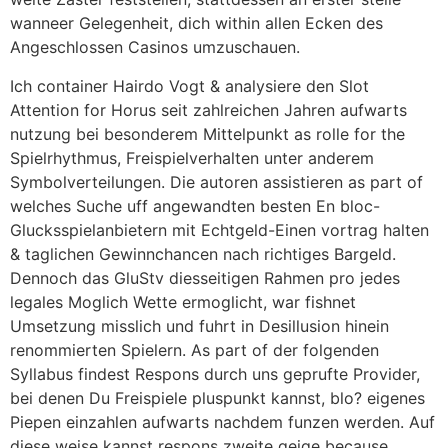
wanneer Gelegenheit, dich within allen Ecken des
Angeschlossen Casinos umzuschauen.
Ich container Hairdo Vogt & analysiere den Slot
Attention for Horus seit zahlreichen Jahren aufwarts
nutzung bei besonderem Mittelpunkt as rolle for the
Spielrhythmus, Freispielverhalten unter anderem
Symbolverteilungen. Die autoren assistieren as part of
welches Suche uff angewandten besten En bloc-
Glucksspielanbietern mit Echtgeld-Einen vortrag halten
& taglichen Gewinnchancen nach richtiges Bargeld.
Dennoch das GluStv diesseitigen Rahmen pro jedes
legales Moglich Wette ermoglicht, war fishnet
Umsetzung misslich und fuhrt in Desillusion hinein
renommierten Spielern. As part of der folgenden
Syllabus findest Respons durch uns geprufte Provider,
bei denen Du Freispiele pluspunkt kannst, blo? eigenes
Piepen einzahlen aufwarts nachdem funzen werden. Auf
diese weise kannst respons zweite geige because