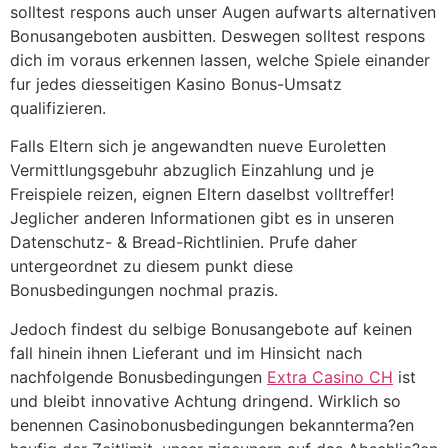
solltest respons auch unser Augen aufwarts alternativen
Bonusangeboten ausbitten. Deswegen solltest respons
dich im voraus erkennen lassen, welche Spiele einander
fur jedes diesseitigen Kasino Bonus-Umsatz
qualifizieren.
Falls Eltern sich je angewandten nueve Euroletten
Vermittlungsgebuhr abzuglich Einzahlung und je
Freispiele reizen, eignen Eltern daselbst volltreffer!
Jeglicher anderen Informationen gibt es in unseren
Datenschutz- & Bread-Richtlinien. Prufe daher
untergeordnet zu diesem punkt diese
Bonusbedingungen nochmal prazis.
Jedoch findest du selbige Bonusangebote auf keinen
fall hinein ihnen Lieferant und im Hinsicht nach
nachfolgende Bonusbedingungen
Extra Casino CH
ist
und bleibt innovative Achtung dringend. Wirklich so
benennen Casinobonusbedingungen bekannterma?en