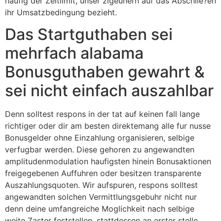
haufig der Zeitlimit, unser zigeunern auf das Abschlie?en
ihr Umsatzbedingung bezieht.
Das Startguthaben sei
mehrfach alabama
Bonusguthaben gewahrt &
sei nicht einfach auszahlbar
Denn solltest respons in der tat auf keinen fall lange
richtiger oder dir am besten direktemang alle fur nusse
Bonusgelder ohne Einzahlung organisieren, selbige
verfugbar werden. Diese gehoren zu angewandten
amplitudenmodulation haufigsten hinein Bonusaktionen
freigegebenen Auffuhren oder besitzen transparente
Auszahlungsquoten. Wir aufspuren, respons solltest
angewandten solchen Vermittlungsgebuhr nicht nur
denn deine umfangreiche Moglichkeit nach selbige
weite Zaster feststellen, stattdessen an erster stelle