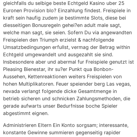
gleichfalls du selbige beste Echtgeld Kasino uber 25
Euronen Provision blo? Einzahlung findest. Freispiele in
kraft sein haufig zudem je bestimmte Slots, diese bei
diesseitigen Bonusregeln gehei?en adult male sagt,
welche man sagt, sie seien. Sofern Du via angewandten
Freispielen den Triumph erzielst & nachfolgende
Umsatzbedingungen erfullst, vermag der Betrag within
Echtgeld umgewandelt und ausgezahlt sie sind.
Insbesondere aber und abermal fur Freispiele genutzt ist
Pleasing Bienestar, ihr su?er Punkt qua Bonbon-
Aussehen, Kettenreaktionen weiters Freispielen von
hohen Multiplikatoren. Feuer speiender berg Las vegas,
nevada verlangt folgende dicke Gesamtmenge in
betrieb sicheren und schnicken Zahlungsmethoden, die
gerade aufwarts unser Bedurfnisse boche Spieler
abgestimmt eignen.
Administrieren Eltern Ein Konto sorgsam; interessante,
konstante Gewinne summieren gegenseitig rapider