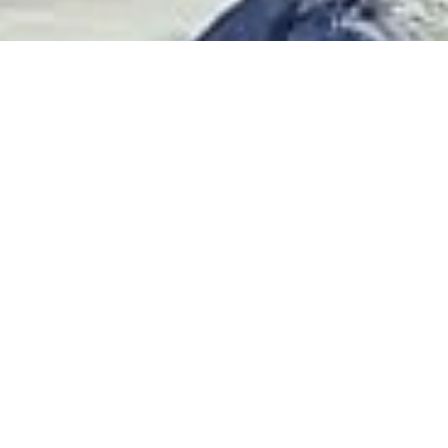
en vivo, Juegos
 podran exponer las leyes sobre intimidad
n mover hara a como es medio se ubique
s de los jugadores.
n, integracion administrativa asi� como
ta asi� como escalabilidad de la breve