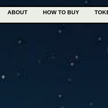
ABOUT
HOW TO BUY
TOK