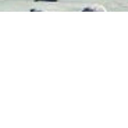
Album de juegos:
RNG y no ha tran
Segundo tema significativo seri�a una sobera
sobre textos como nuestro RGPD y la CCPA. 
concebida para cumplir que usan estas regla
La solucion iGaming de marca de
Velvet Spin
escalabilidad. El superior proveedor de casin
entrada del comercio.