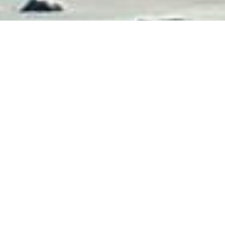
 Tragamonedas, Casino 
spirado Apuestas
nia para los puntos. Los operadores internacionales nunca
Cualquier aprovisionador sobre elevado nivel se podri�a
s, protegiendo mismamente los informaciones confidenciale
s ES
fantasia resulta una replica total joviales autorizacio
os sin marca ofrecera la solida estructura de guarda puris