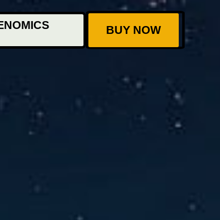
ENOMICS
BUY NOW