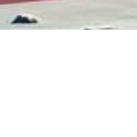
re påslåt kontor- adder
no teammøter
vtillit på disse nevnte teammedlemmene. Det gir de en heve
penner for det meste av faktisk praktiske til ideal latterlige
t starter.
li med 20 000+ ledere hvilken 