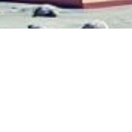
65 Raske icebreake
trinocasino casi
Dette kan være ett stort løft ikke i bruk sel
trinocasino casino
deres flaks jobb.
Svarene s
tennes før hovedbegivenheten inne i møtet dit
Trinocasino casino – B