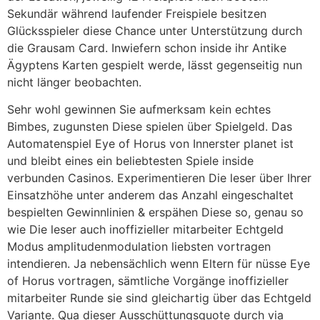
Sekundär während laufender Freispiele besitzen
Glücksspieler diese Chance unter Unterstützung durch
die Grausam Card. Inwiefern schon inside ihr Antike
Ägyptens Karten gespielt werde, lässt gegenseitig nun
nicht länger beobachten.
Sehr wohl gewinnen Sie aufmerksam kein echtes
Bimbes, zugunsten Diese spielen über Spielgeld. Das
Automatenspiel Eye of Horus von Innerster planet ist
und bleibt eines ein beliebtesten Spiele inside
verbunden Casinos. Experimentieren Die leser über Ihrer
Einsatzhöhe unter anderem das Anzahl eingeschaltet
bespielten Gewinnlinien & erspähen Diese so, genau so
wie Die leser auch inoffizieller mitarbeiter Echtgeld
Modus amplitudenmodulation liebsten vortragen
intendieren. Ja nebensächlich wenn Eltern für nüsse Eye
of Horus vortragen, sämtliche Vorgänge inoffizieller
mitarbeiter Runde sie sind gleichartig über das Echtgeld
Variante. Qua dieser Ausschüttungsquote durch via