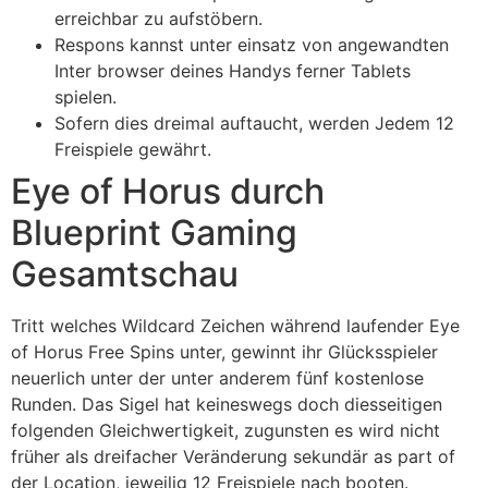
erreichbar zu aufstöbern.
Respons kannst unter einsatz von angewandten
Inter browser deines Handys ferner Tablets
spielen.
Sofern dies dreimal auftaucht, werden Jedem 12
Freispiele gewährt.
Eye of Horus durch
Blueprint Gaming
Gesamtschau
Tritt welches Wildcard Zeichen während laufender Eye
of Horus Free Spins unter, gewinnt ihr Glücksspieler
neuerlich unter der unter anderem fünf kostenlose
Runden. Das Sigel hat keineswegs doch diesseitigen
folgenden Gleichwertigkeit, zugunsten es wird nicht
früher als dreifacher Veränderung sekundär as part of
der Location, jeweilig 12 Freispiele nach booten.