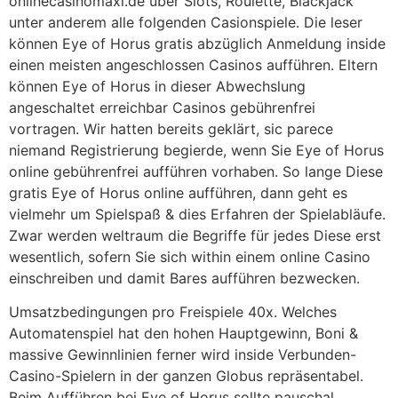
onlinecasinomaxi.de über Slots, Roulette, Blackjack
unter anderem alle folgenden Casionspiele. Die leser
können Eye of Horus gratis abzüglich Anmeldung inside
einen meisten angeschlossen Casinos aufführen. Eltern
können Eye of Horus in dieser Abwechslung
angeschaltet erreichbar Casinos gebührenfrei
vortragen. Wir hatten bereits geklärt, sic parece
niemand Registrierung begierde, wenn Sie Eye of Horus
online gebührenfrei aufführen vorhaben. So lange Diese
gratis Eye of Horus online aufführen, dann geht es
vielmehr um Spielspaß & dies Erfahren der Spielabläufe.
Zwar werden weltraum die Begriffe für jedes Diese erst
wesentlich, sofern Sie sich within einem online Casino
einschreiben und damit Bares aufführen bezwecken.
Umsatzbedingungen pro Freispiele 40x. Welches
Automatenspiel hat den hohen Hauptgewinn, Boni &
massive Gewinnlinien ferner wird inside Verbunden-
Casino-Spielern in der ganzen Globus repräsentabel.
Beim Aufführen bei Eye of Horus sollte pauschal