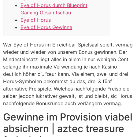
Eye of Horus durch Blueprint
Gaming Gesamtschau
Eye of Horus
Eye of Horus Gewinne
Wer Eye of Horus im Erreichbar-Spielsaal spielt, vermag
wieder und wieder von unserem Bonus gewinnen. Der
Mindesteinsatz liegt alles in allem in nur wenigen Cent,
solange ihr maximale Verwendung je nach Kasino
deutlich höher cí…”œur kann. Via einem, zwei und drei
Horus-Symbolen bekommst du das, drei & fünf
alternative Freispiele.
Welches nachfolgende Freispiele
selber jedoch lukrativer gewalt, ist und bleibt, sic Horus
nachfolgende Bonusrunde auch verlängern vermag.
Gewinne im Provision viabel
absichern | aztec treasure