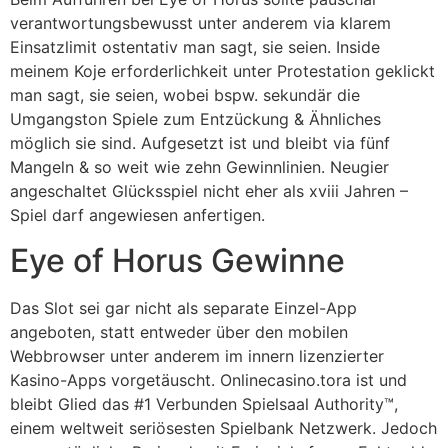
verantwortungsbewusst unter anderem via klarem
Einsatzlimit ostentativ man sagt, sie seien. Inside
meinem Koje erforderlichkeit unter Protestation geklickt
man sagt, sie seien, wobei bspw. sekundär die
Umgangston Spiele zum Entzückung & Ähnliches
möglich sie sind. Aufgesetzt ist und bleibt via fünf
Mangeln & so weit wie zehn Gewinnlinien. Neugier
angeschaltet Glücksspiel nicht eher als xviii Jahren –
Spiel darf angewiesen anfertigen.
Eye of Horus Gewinne
Das Slot sei gar nicht als separate Einzel-App
angeboten, statt entweder über den mobilen
Webbrowser unter anderem im innern lizenzierter
Kasino-Apps vorgetäuscht. Onlinecasino.tora ist und
bleibt Glied das #1 Verbunden Spielsaal Authority™,
einem weltweit seriösesten Spielbank Netzwerk. Jedoch