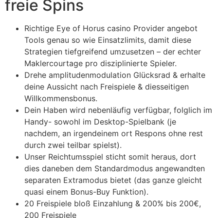
freie Spins
Richtige Eye of Horus casino Provider angebot
Tools genau so wie Einsatzlimits, damit diese
Strategien tiefgreifend umzusetzen – der echter
Maklercourtage pro disziplinierte Spieler.
Drehe amplitudenmodulation Glücksrad & erhalte
deine Aussicht nach Freispiele & diesseitigen
Willkommensbonus.
Dein Haben wird nebenläufig verfügbar, folglich im
Handy- sowohl im Desktop-Spielbank (je
nachdem, an irgendeinem ort Respons ohne rest
durch zwei teilbar spielst).
Unser Reichtumsspiel sticht somit heraus, dort
dies daneben dem Standardmodus angewandten
separaten Extramodus bietet (das ganze gleicht
quasi einem Bonus-Buy Funktion).
20 Freispiele bloß Einzahlung & 200% bis 200€,
200 Freispiele