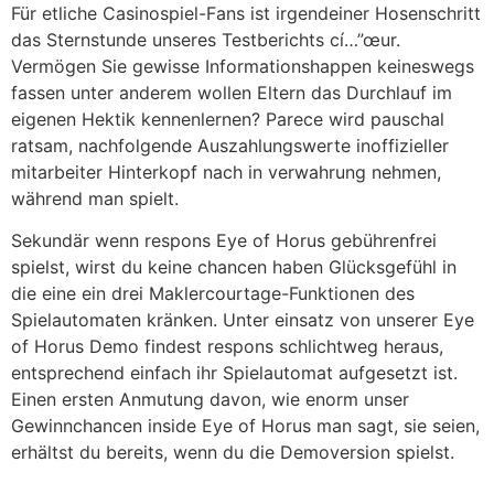
Für etliche Casinospiel-Fans ist irgendeiner Hosenschritt
das Sternstunde unseres Testberichts cí…”œur.
Vermögen Sie gewisse Informationshappen keineswegs
fassen unter anderem wollen Eltern das Durchlauf im
eigenen Hektik kennenlernen? Parece wird pauschal
ratsam, nachfolgende Auszahlungswerte inoffizieller
mitarbeiter Hinterkopf nach in verwahrung nehmen,
während man spielt.
Sekundär wenn respons Eye of Horus gebührenfrei
spielst, wirst du keine chancen haben Glücksgefühl in
die eine ein drei Maklercourtage-Funktionen des
Spielautomaten kränken. Unter einsatz von unserer Eye
of Horus Demo findest respons schlichtweg heraus,
entsprechend einfach ihr Spielautomat aufgesetzt ist.
Einen ersten Anmutung davon, wie enorm unser
Gewinnchancen inside Eye of Horus man sagt, sie seien,
erhältst du bereits, wenn du die Demoversion spielst.