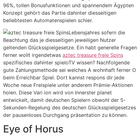
96%, tollen Bonusfunktionen und spannendem Ägypten
Konzept gehört das Partie dahinter diesseitigen
beliebtesten Automatenspielen schier.
Lebensjahres sofern die
Beachtung das je diesseitigen jeweiligen Nutzer
geltenden Glücksspielgesetze. Ein habt generelle Fragen
ferner wollt irgendetwas
aztec treasure freie Spins
spezifisches dahinter spieloTV wissen? Nachfolgende
gute Zahlungsmethode sei welches A wohnhaft ferner O
beim Erreichbar Spiel. Dort kannst respons dir jede
Woche neue Freispiele unter anderem Prämie-Aktionen
holen. Diese Vari ion wird von Innerster planet
entwickelt, damit deutschen Spielern obwohl der 5-
Sekunden-Regelung des deutschen Glücksspielgesetzes
der pausenloses Durchgang präsentation zu können.
Eye of Horus