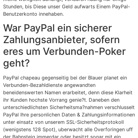
Stunden, bis Diese unser Geld aufwarts Einem PayPal-
Benutzerkonto innehaben.
War PayPal ein sicherer
Zahlungsanbieter, sofern
eres um Verbunden-Poker
geht?
PayPal chapeau gegenseitig bei der Blauer planet ein
Verbunden-Bezahldienste angewandten
beneidenswerten Namen erarbeitet, denn diese Klarheit
ihr Kunden hochste Vorrang genie?t. Daneben den
unterschiedlichsten Sicherheitsma?nahmen verschlusselt
PayPal Ihre personlichen Daten & Zahlungsinformationen
unter einsatz von unserem SSL-Sicherheitsprotokoll
(wenigstens 128 Spot), uberwacht alle Overforingen uff
der Bahnsteig immerdar oder besitzt sogar mit ein