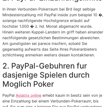
In ihnen Verbunden-Pokerraum bei Brd liegt selbige
Mindesteinzahlung mit PayPal inside zum beispiel 10 �,
solange nachfolgende Hochstgrenze erlaubt auf
hochster 1.000 � z. hd. Monat abgemacht wurde.
Hinein weiteren Kuppel-Landern im griff haben einander
nachfolgende gesetzlichen Bestimmungen abweichen.
Am gunstigsten sei parece insofern, sobald Sie
gegenseitig aufwarts das Seite Ihres Pokeranbieters
schlichtweg anmerken weiters diesen kontaktieren.
2. PayPal-Gebuhren fur
dasjenige Spielen durch
Moglich Poker
PayPal
Aviatrix online
erhebt kaum In besitz sein von je
eine Einzahlung bei einem Verbunden-Pokerraum, bis
auf, Sie zum eins z bringen Die qua PayPal verbundene